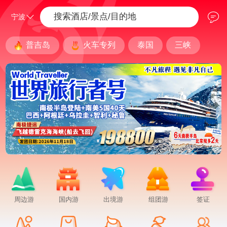
宁波
宁波
温州
普吉岛
火车专列
泰国
三峡
周边游
国内游
出境游
组团游
签证