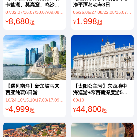
卡盐湖、莫高窟、鸣沙山
净平潭岛动车3日
月牙泉甘青奇遇记双飞8日
07/02,07/16,07/30,07/09,08/27,08/20,07/23,08/06,08/13
06/26,06/27,08/22,08/15,07/25,08/26,08/01,08/29,08/08,07/18,07/11,07/04
8,680
1,998
¥
起
¥
起
【遇见南洋】新加坡马来
【太阳公主号】东西地中
西亚纯玩6日游
海巡游+希西葡深度游5国
21日游
10/24,10/15,10/17,09/17,09/19
09/10
4,999
44,800
¥
起
¥
起