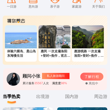
一日游
意向游
亲子游
家庭游
关于我们
体验六横岛、悬山岛
惠民 一次走遍洛阳
惠游线路 一次走遍
东海慢生活
+登封+焦作，览古都
洛阳+登封+焦作，览
历史文化，赏河南秀
古都历史文化，赏河
美山水，探古都历史
南秀美山水，探古都
文化，特惠出游，性
历史文化，特惠出
价比超高
游，性价比超高
顾问小张
私人旅游顾问
了解行程
离线中
累计服务
35567
人次
满意度
98%
当季热卖
出境游
国内游
周边游