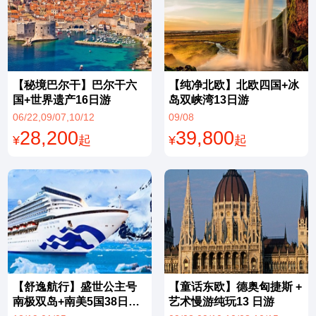
【秘境巴尔干】巴尔干六
【纯净北欧】北欧四国+冰
国+世界遗产16日游
岛双峡湾13日游
06/22,09/07,10/12
09/08
28,200
39,800
¥
起
¥
起
【舒逸航行】盛世公主号
【童话东欧】德奥匈捷斯 +
南极双岛+南美5国38日游
艺术慢游纯玩13 日游